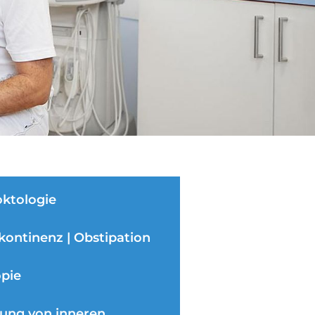
oktologie
kontinenz | Obstipation
pie
ung von inneren