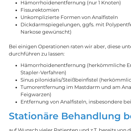
Hämorrhoidenentfernung (nur 1 Knoten)
Fissurektomien
Unkomplizierte Formen von Analfisteln
Dickdarmspiegelungen, ggfs. mit Polypentf
Narkose gewünscht)
Bei einigen Operationen raten wir aber, diese u
durchführen zu lassen:
Hämorrhoidenentfernung (herkömmliche Entf
Stapler-Verfahren)
Sinus pilonidalis/Steißbeinfistel (herkömmli
Tumorentfernung im Mastdarm und am Analr
Feigwarzen)
Entfernung von Analfisteln, insbesondere b
Stationäre Behandlung b
auf Wunsch vieler Patienten und z.T. bereits von