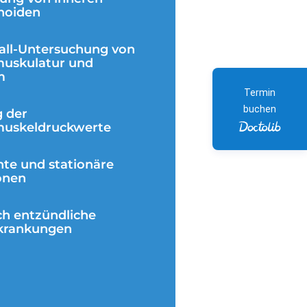
hoiden
hall-Untersuchung von
muskulatur und
m
Termin
buchen
 der
muskeldruckwerte
te und stationäre
onen
ch entzündliche
krankungen