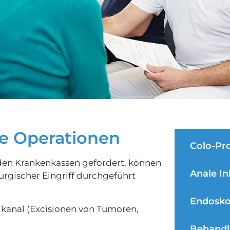
e Operationen
Colo-Pr
n den Krankenkassen gefordert, können
Anale In
urgischer Eingriff durchgeführt
Endosko
lkanal (Excisionen von Tumoren,
Behandl