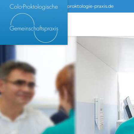
+4971162007790
info@proktologie-praxis.de