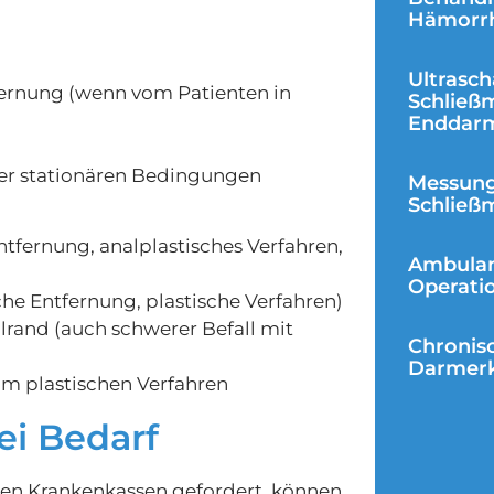
Hämorr
Ultrasc
ernung (wenn vom Patienten in
Schließ
Enddar
nter stationären Bedingungen
Messung
Schließ
ernung, analplastisches Verfahren,
Ambulan
Operati
che Entfernung, plastische Verfahren)
and (auch schwerer Befall mit
Chronis
Darmer
eim plastischen Verfahren
ei Bedarf
 den Krankenkassen gefordert, können